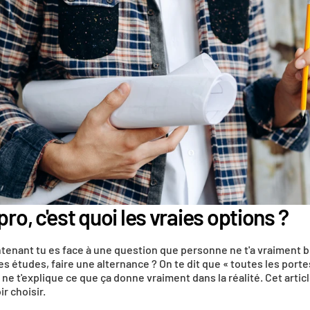
ro, c'est quoi les vraies options ?
ntenant tu es face à une question que personne ne t'a vraiment bie
es études, faire une alternance ? On te dit que « toutes les porte
 t'explique ce que ça donne vraiment dans la réalité. Cet article,
r choisir.