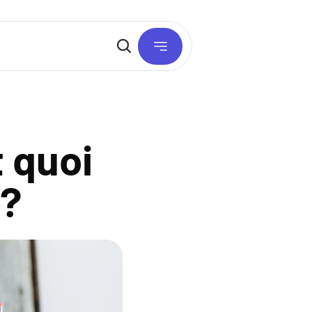
 quoi 
 ?