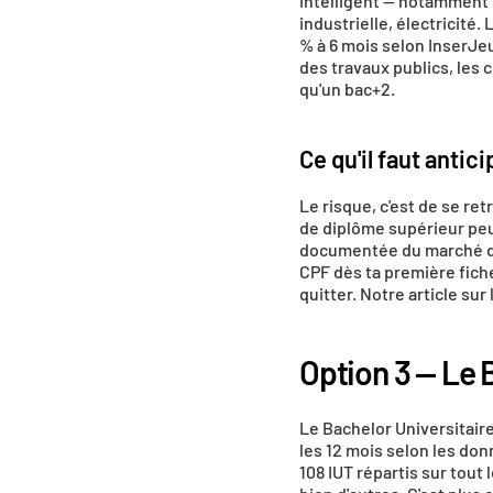
intelligent — notamment s
industrielle, électricité
% à 6 mois selon InserJe
des travaux publics, les 
qu'un bac+2.
Ce qu'il faut antic
Le risque, c'est de se ret
de diplôme supérieur peut
documentée du marché du t
CPF dès ta première fiche
quitter. Notre article sur 
Option 3 — Le 
Le Bachelor Universitaire
les 12 mois selon les don
108 IUT répartis sur tout l