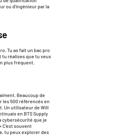
 de qualification 
r ou d'ingénieur par la 
se
. Tu as fait un bac pro 
tu réalises que tu veux 
en plus fréquent.
raiment. Beaucoup de 
r les 500 référencés en 
. Un utilisateur de Will 
ontinuais en BTS Supply 
a cybersécurité que je 
» C'est souvent 
te
, tu peux explorer des 