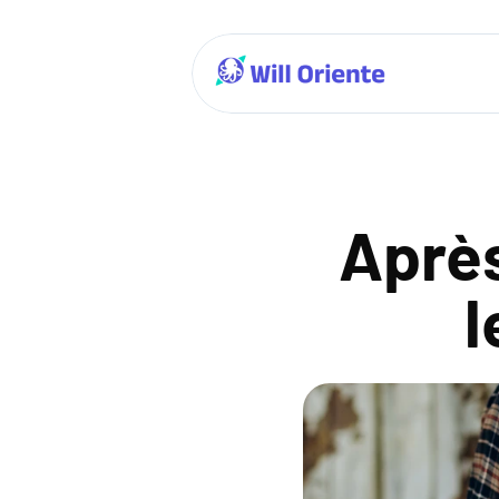
Après
l