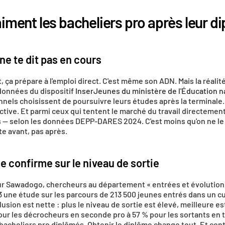
aiment les bacheliers pro après leur d
ne te dit pas en cours
, ça prépare à l'emploi direct. C'est même son ADN. Mais la réalit
 données du dispositif 
InserJeunes du ministère de l'Éducation n
nnels choisissent de poursuivre leurs études après la terminale
ctive. Et parmi ceux qui tentent le marché du travail directement
 — selon les données DEPP-DARES 2024. C'est moins qu'on ne le cr
uite avant, pas après.
e confirme sur le niveau de sortie
 Sawadogo, chercheurs au département « entrées et évolutions d
3 une étude sur les parcours de 213 500 jeunes entrés dans un cu
sion est nette : plus le niveau de sortie est élevé, meilleure est 
our les décrocheurs en seconde pro à 57 % pour les sortants en t
bacheliers pro diplômés. Obtenir le diplôme change tout. Et con