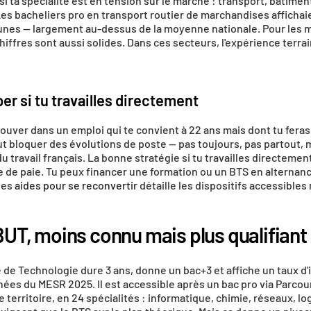
i ta spécialité est en tension sur le marché : transport, bâtimen
. Les bacheliers pro en transport routier de marchandises affichaie
unes — largement au-dessus de la moyenne nationale. Pour les m
chiffres sont aussi solides. Dans ces secteurs, l'expérience terrai
iper si tu travailles directement
rouver dans un emploi qui te convient à 22 ans mais dont tu feras 
 bloquer des évolutions de poste — pas toujours, pas partout, ma
ravail français. La bonne stratégie si tu travailles directement :
 de paie. Tu peux financer une formation ou un BTS en alternance
les 
aides pour se reconvertir
 détaille les dispositifs accessible
BUT, moins connu mais plus qualifiant
 de Technologie dure 3 ans, donne un bac+3 et affiche un taux d'
nées du MESR 2025. Il est accessible après un bac pro via Parcou
e territoire, en 24 spécialités : informatique, chimie, réseaux, logi