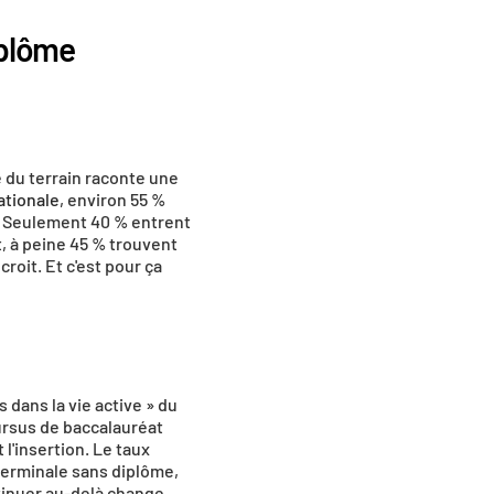
iplôme
é du terrain raconte une 
ationale
, environ 55 % 
. Seulement 40 % entrent 
, à peine 45 % trouvent 
oit. Et c'est pour ça 
ans la vie active » du 
rsus de baccalauréat 
l'insertion. Le taux 
erminale sans diplôme, 
tinuer au-delà change 