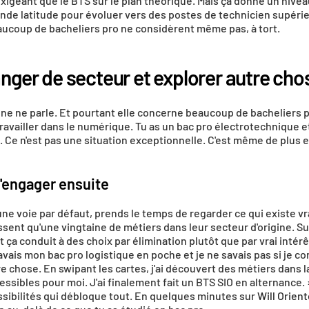
exigeant que le BTS sur le plan théorique. Mais ça donne un niveau
nde latitude pour évoluer vers des postes de technicien supérieu
aucoup de bacheliers pro ne considèrent même pas, à tort.
nger de secteur et explorer autre cho
nne ne parle. Et pourtant elle concerne beaucoup de bacheliers pro
vailler dans le numérique. Tu as un bac pro électrotechnique et 
. Ce n'est pas une situation exceptionnelle. C'est même de plus 
s'engager ensuite
une voie par défaut, prends le temps de regarder ce qui existe v
sent qu'une vingtaine de métiers dans leur secteur d'origine. Su
t ça conduit à des choix par élimination plutôt que par vrai intérêt
'avais mon bac pro logistique en poche et je ne savais pas si je c
re chose. En swipant les cartes, j'ai découvert des métiers dans l
essibles pour moi. J'ai finalement fait un BTS SIO en alternance. 
ossibilités qui débloque tout. En quelques minutes sur 
Will Orien