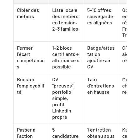
Cibler des 
Liste locale 
5–10 offres 
Observa
métiers
des métiers 
sauvegardé
es 
en tension, 
es alignées
régionau
2–3 familles
France 
Travail
Fermer 
1–2 blocs 
Badge/attes
CPF, OPC
l’écart 
certifiants + 
tation 
aides 
compétence
alternance si 
ajoutée au 
régiona
s
possible
CV
Booster 
CV 
Taux 
Modèles 
l’employabili
“preuves”, 
d’entretiens 
checklis
té
portfolio 
en hausse
recrute
simple, 
profil 
LinkedIn 
propre
Passer à 
5 
1 entretien 
Kanban 
l’action
candidature
obtenu sous 
candida