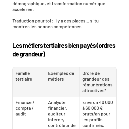
démographique, et transformation numérique 
accélérée. 
Traduction pour toi : il y a des places… si tu 
montres les bonnes compétences.
Les métiers tertiaires bien payés (ordres 
de grandeur)
Famille 
Exemples de 
Ordre de 
tertiaire
métiers
grandeur des 
rémunérations 
attractives*
Finance / 
Analyste 
Environ 40 000 
compta / 
financier, 
à 60 000 € 
audit
auditeur 
bruts/an pour 
interne, 
les profils 
contrôleur de 
confirmés, 