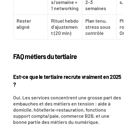
s/semaine + 
2–3 
s, relan
1 networking
semaines
Rester 
Rituel hebdo 
Plan tenu, 
Plan de 
aligné
d’ajustemen
stress sous 
route Wil
t (20 min)
contrôle
Oriente
FAQ métiers du tertiaire
Est-ce que le tertiaire recrute vraiment en 2025 
?
Oui. Les services concentrent une grosse part des 
embauches et des métiers en tension : aide à 
domicile, hôtellerie-restauration, fonctions 
support compta/paie, commerce B2B, et une 
bonne partie des métiers du numérique.