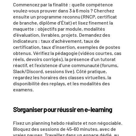
Commencez par la 
finalité
 : quelle compétence 
voulez-vous prouver dans 3 à 6 mois ? Cherchez 
ensuite un programme 
reconnu
 (RNCP, certificat 
de branche, diplôme d’État) et lisez finement la 
maquette : objectifs par module, modalités 
d’évaluation, livrables, projets. Demandez des 
indicateurs
 : taux d’achèvement, taux de 
certification, taux d’insertion, exemples de postes 
obtenus. Vérifiez la 
pédagogie
 (vidéos courtes, cas 
réels, devoirs corrigés), la présence d’un 
tutorat
réactif, et l’existence d’une 
communauté
 (forums, 
Slack/Discord, sessions live). Côté pratique, 
regardez les 
horaires des classes virtuelles
, la 
disponibilité des replays, et les modalités des 
examens.
S’organiser pour réussir en e-learning
Fixez un 
planning hebdo
 réaliste et non négociable. 
Bloquez des sessions de 45–60 minutes, avec de 
vraies pauses. Travaillez dans un 
espace dédié
, au 