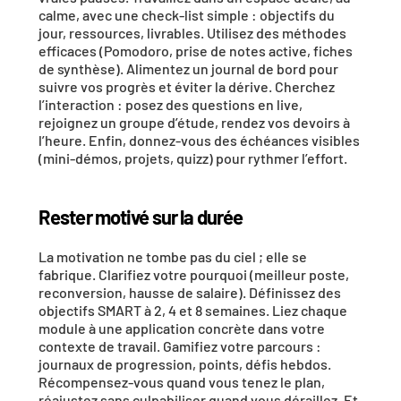
calme, avec une check-list simple : objectifs du 
jour, ressources, livrables. Utilisez des méthodes 
efficaces (Pomodoro, prise de notes active, fiches 
de synthèse). Alimentez un 
journal de bord
 pour 
suivre vos progrès et éviter la dérive. Cherchez 
l’
interaction
 : posez des questions en live, 
rejoignez un groupe d’étude, rendez vos devoirs à 
l’heure. Enfin, donnez-vous des 
échéances visibles
(mini-démos, projets, quizz) pour rythmer l’effort.
Rester motivé sur la durée
La motivation ne tombe pas du ciel ; elle se 
fabrique
. Clarifiez votre 
pourquoi
 (meilleur poste, 
reconversion, hausse de salaire). Définissez des 
objectifs 
SMART
 à 2, 4 et 8 semaines. Liez chaque 
module à une 
application concrète
 dans votre 
contexte de travail. Gamifiez votre parcours : 
journaux de progression, points, défis hebdos. 
Récompensez-vous quand vous tenez le plan, 
réajustez sans culpabiliser quand vous déraillez. Et 