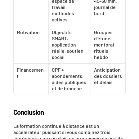
espace de 
45–60 min, 
travail, 
journal de 
méthodes 
bord
actives
Motivation
Objectifs 
Groupes 
SMART, 
d’étude, 
application 
mentorat, 
réelle, soutien 
rituels 
social
hebdo
Financemen
CPF + 
Anticipation 
t
abondements, 
des dossiers 
aides publiques 
et délais
et de branche
Conclusion
La formation continue à distance est un 
accélérateur
 puissant si vous combinez trois 
ingrédients : 
un cap clair
, 
un programme de qualité
, 