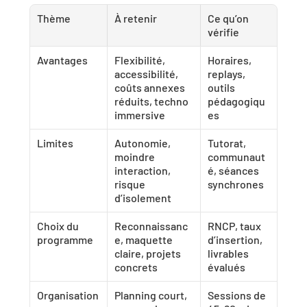
Thème
À retenir
Ce qu’on 
vérifie
Avantages
Flexibilité, 
Horaires, 
accessibilité, 
replays, 
coûts annexes 
outils 
réduits, techno 
pédagogiqu
immersive
es
Limites
Autonomie, 
Tutorat, 
moindre 
communaut
interaction, 
é, séances 
risque 
synchrones
d’isolement
Choix du 
Reconnaissanc
RNCP, taux 
programme
e, maquette 
d’insertion, 
claire, projets 
livrables 
concrets
évalués
Organisation
Planning court, 
Sessions de 