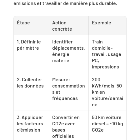
émissions et travailler de manière plus durable.
Étape
Action 
Exemple
concrète
1. Définir le 
Identifier 
Train 
périmètre
déplacements, 
domicile-
énergie, 
travail, usage 
matériel
PC, 
impressions
2. Collecter 
Mesurer 
200 
les données
consommation
kWh/mois, 50 
s et 
km en 
fréquences
voiture/semai
ne
3. Appliquer 
Convertir en 
50 km voiture 
les facteurs 
CO2e avec 
diesel = ~10 kg 
d’émission
bases 
CO2e
officielles