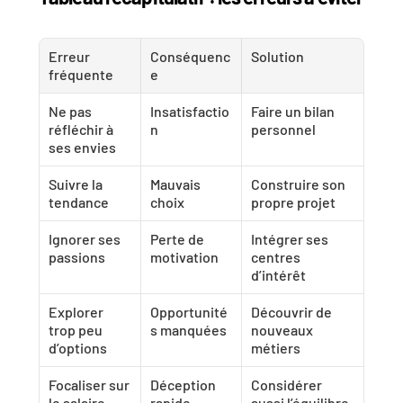
Erreur 
Conséquenc
Solution
fréquente
e
Ne pas 
Insatisfactio
Faire un bilan 
réfléchir à 
n
personnel
ses envies
Suivre la 
Mauvais 
Construire son 
tendance
choix
propre projet
Ignorer ses 
Perte de 
Intégrer ses 
passions
motivation
centres 
d’intérêt
Explorer 
Opportunité
Découvrir de 
trop peu 
s manquées
nouveaux 
d’options
métiers
Focaliser sur 
Déception 
Considérer 
le salaire
rapide
aussi l’équilibre 